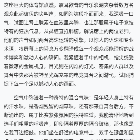
这座巨大的体育馆点燃。震耳欲聋的音乐浪潮夹杂着数万名
观众此起彼伏的尖叫声，如同海啸般扑面而来，我深吸一口
气，试图让肾上腺素在血液里奔腾，也让那股属于电子竞技
特有的狂热气息，从鼻腔直抵肺腑。解说席上的两位老师，
他们的声音如同两台高速运转的引擎，以惊人的语速和专业
术语，将屏幕上的瞬息万变翻译成每一个观众都能理解的战
术博弈和激动人心的瞬间。我紧握着手中的相机，指尖感受
着微凉的金属机身，目光则在闪烁的灯光、密集的人群以及
舞台中央那片被神圣光辉笼罩的电竞舞台之间游弋，试图捕
捉下每一个足以撼动人心的画面。
空气中弥漫着一种奇特的混合气味：是年轻人身上特有
的汗水味，是香烟残留的烟草味，还有那来自舞台后方，不
断涌出的、属于比赛紧张氛围的独特味道。我能清晰地听到
选手们粗重的呼吸声，即使隔着厚厚的隔音玻璃，那也像是
在我耳边擂鼓。他们坐在舒适的电竞椅上，双手在键盘和鼠