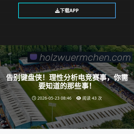
下载APP
告别键盘侠！理性分析电竞赛事，你需
要知道的那些事！
2026-05-23 08:46
阅读 43 次