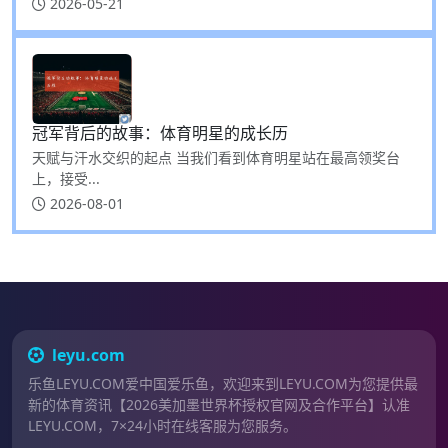
2026-05-21
冠军背后的故事：体育明星的成长历
天赋与汗水交织的起点 当我们看到体育明星站在最高领奖台
上，接受...
2026-08-01
leyu.com
乐鱼LEYU.COM爱中国爱乐鱼，欢迎来到LEYU.COM为您提供最
新的体育资讯【2026美加墨世界杯授权官网及合作平台】认准
LEYU.COM，7×24小时在线客服为您服务。