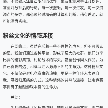
惕，不仅要关注自己眼前的操作，更要预测对手在几秒钟、
甚至几分钟后的行动。每一次撤退，每一次进攻，每一次资
源点的争夺，都必须经过精确的计算和判断，稍有差池，就
可能满盘皆输。
粉丝文化的情感连接
在网络上，虽然充斥着一些不理性的声音，但不可否认
的是，粉丝们通过各种平台，形成了强大的社群。他们分享
比赛的精彩集锦，讨论战术的得失，甚至创作同人作品，为
自己喜爱的选手和战队注入源源不断的生命力。这种粉丝文
化，不仅仅是对电竞赛事的追捧，更是一种年轻人表达自
我、寻找归属感的方式。这种情感的共鸣与连接，让电竞赛
事拥有了超越游戏本身的生命力。
总结：