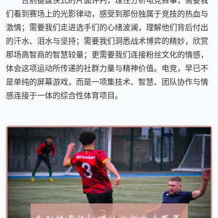
告别键盘侠式的片面评判，理性分析电竞赛事，需要我
们看到赛场上的光影律动，感受到那份独属于竞技的热血与
激情；需要我们走进选手们的心绪波澜，理解他们背后付出
的汗水、泪水与坚持；需要我们洞悉战术博弈的精妙，欣赏
那场高智商的智慧较量；更需要我们连接粉丝文化的情感，
体会这项运动所传递的社群力量与精神价值。电竞，早已不
是单纯的屏幕游戏，而是一项集技术、智慧、团队协作与情
感连接于一体的综合性体育项目。