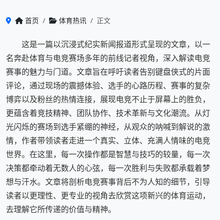
首页
体育热讯
正文
这是一篇以沉浸式纪实新闻报道形式呈现的文章，以一
名奔赴体育与电竞赛场多年的前线记者视角，深入解读电竞
赛事的魅力与门道。文章旨在呼吁读者告别键盘侠式的片面
评论，通过现场的震撼体验、选手的心路历程、赛事的复杂
博弈以及粉丝的热情连接，展现电竞不止于屏幕上的胜负，
更蕴含着竞技精神、团队协作、技术革新与文化潮流。从灯
光闪烁的赛场到选手紧绷的神经，从观众的呐喊到解说的激
情，作者带领读者走进一个真实、立体、充满人情味的电竞
世界。在这里，每一次操作都是智慧与技巧的较量，每一次
决策都牵动着无数人的心弦，每一次胜利与失败都承载着梦
想与汗水。文章将剖析电竞赛事背后不为人知的细节，引导
读者以更理性、更专业的视角去欣赏这项新兴的体育运动，
去理解它所传递的价值与精神。