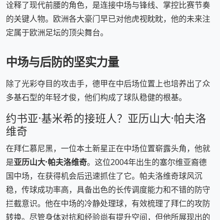
诠释了现代前腰的角色，是连接中场与锋线、掌控比赛节奏
的关键人物。欧洲各大豪门早已对他虎视眈眈，他的未来注
定属于欧洲足坛的顶尖舞台。
中场与后防的坚实力量
除了光彩夺目的攻击手，德甲在中后场位置上也培养出了众
多基石型的年轻才俊，他们构成了球队稳健的根基。
约书亚·基米希的接班人？亚历山大·帕夫洛
维奇
在拜仁慕尼黑，一位本土新星正在中场位置崭露头角，他就
是
亚历山大·帕夫洛维奇
。这位2004年出生的塞尔维亚裔德
国中场，在获得机会后迅速抓住了它。帕夫洛维奇球风沉
稳，传球成功率高，具备出色的长传调度能力和不错的防守
拦截意识。他在中场的冷静处理球，有效梳理了拜仁的攻防
转换。尽管身体对抗和经验尚有提升空间，但他所展现出的