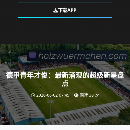
下载APP
德甲青年才俊：最新涌现的超级新星盘
点
2026-06-02 07:45
阅读 38 次