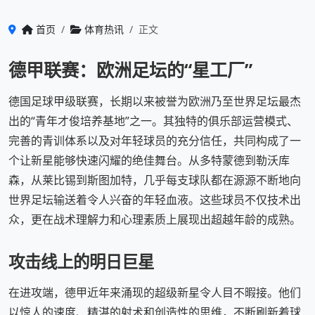
首页
体育热讯
正文
德甲联赛：欧洲足坛的“星工厂”
德国足球甲级联赛，长期以来被誉为欧洲乃至世界足坛最杰
出的“青年才俊培养基地”之一。其独特的俱乐部运营模式、
完善的青训体系以及对年轻球员的充分信任，共同构成了一
个让新星能够快速闪耀的绝佳舞台。从多特蒙德到勒沃库
森，从莱比锡到斯图加特，几乎每支球队都在源源不断地向
世界足坛输送着令人兴奋的年轻血液。这些球员不仅技术出
众，更在战术理解力和心理素质上展现出超越年龄的成熟。
攻击线上的明日巨星
在进攻端，德甲近年来涌现的超级新星令人目不暇接。他们
以惊人的速度、精湛的射术和创造性的思维，不断刷新着球