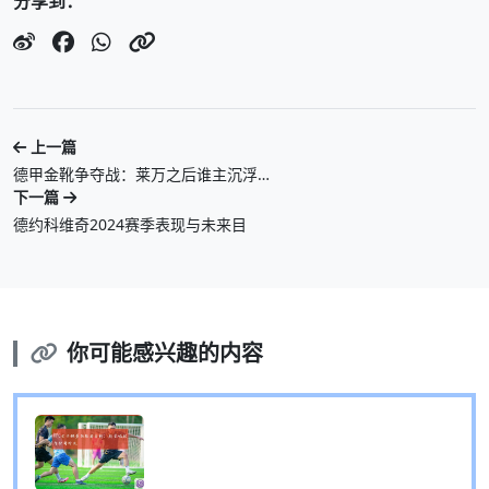
分享到：
上一篇
德甲金靴争夺战：莱万之后谁主沉浮…
下一篇
德约科维奇2024赛季表现与未来目
你可能感兴趣的内容