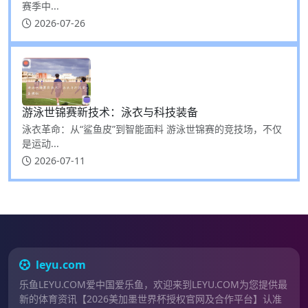
赛季中...
2026-07-26
游泳世锦赛新技术：泳衣与科技装备
泳衣革命：从“鲨鱼皮”到智能面料 游泳世锦赛的竞技场，不仅
是运动...
2026-07-11
leyu.com
乐鱼LEYU.COM爱中国爱乐鱼，欢迎来到LEYU.COM为您提供最
新的体育资讯【2026美加墨世界杯授权官网及合作平台】认准