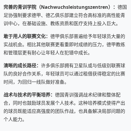
完善的青训学院（Nachwuchsleistungszentren）：
德国
足协强制要求德甲、德乙俱乐部建立符合高标准的高性能青
训中心，在基础设施、教练资质和医疗支持上投入巨大。
敢于用人的联赛文化：
德甲俱乐部普遍给予年轻球员大量的
实战机会。相比其他联赛更看重即时成绩的压力，德甲教练
和管理层更有耐心让年轻人在犯错中成长。
清晰的成长路径：
许多俱乐部拥有卫星队或与低级别联赛球
队的良好合作关系，年轻球员可以通过租借获得稳定的比赛
时间，为回归一线队做好准备。
战术与技术的平衡培养：
德国青训强调战术纪律和整体配
合，同时也鼓励球员发展个人技术。这种培养模式使得产出
的球员既能适应高强度的团队作战，也具备解决局部问题的
个人能力。