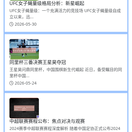
UFC女子蝇量级格局分析：新星崛起
UFC女子蝇量级：一个充满活力的竞技场 UFC女子蝇量级自成
立以来，迅...
2026-05-30
同里杯三番决赛王星昊夺冠
王星昊问鼎同里杯，中国围棋新生代崛起 近日，备受瞩目的同
里杯中国...
2026-05-24
中超联赛赛程公布：焦点对决与观赛
2024赛季中超联赛赛程深度解析 随着中国足协正式公布2024