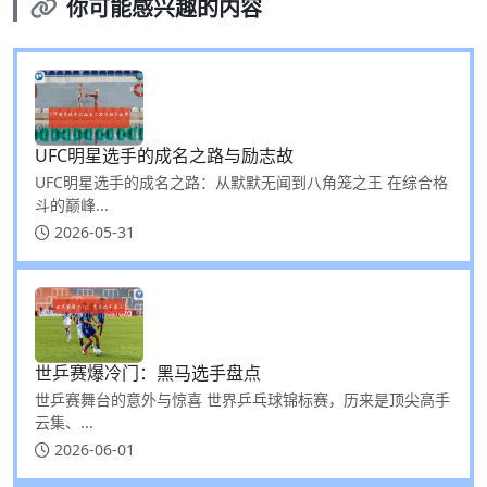
你可能感兴趣的内容
UFC明星选手的成名之路与励志故
UFC明星选手的成名之路：从默默无闻到八角笼之王 在综合格
斗的巅峰...
2026-05-31
世乒赛爆冷门：黑马选手盘点
世乒赛舞台的意外与惊喜 世界乒乓球锦标赛，历来是顶尖高手
云集、...
2026-06-01