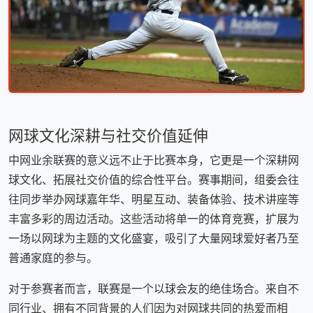
网球文化深耕与社交价值延伸
中网业余联赛的意义远不止于比赛本身，它更是一个深耕网
球文化、拓展社交价值的综合性平台。赛事期间，组委会往
往同步举办网球嘉年华、明星互动、装备体验、技术讲座等
丰富多彩的周边活动。这些活动将单一的体育竞赛，扩展为
一场以网球为主题的文化盛宴，吸引了大量网球爱好者乃至
普通家庭的参与。
对于参赛者而言，联赛是一个以球会友的绝佳场合。来自不
同行业、拥有不同背景的人们因为对网球共同的热爱而相