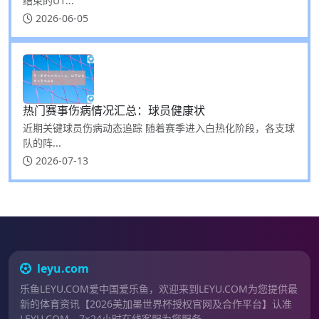
结束的U1...
2026-06-05
热门赛事伤病情况汇总：球员健康状
近期关键球员伤病动态追踪 随着赛季进入白热化阶段，各支球
队的阵...
2026-07-13
leyu.com
乐鱼LEYU.COM爱中国爱乐鱼，欢迎来到LEYU.COM为您提供最
新的体育资讯【2026美加墨世界杯授权官网及合作平台】认准
LEYU.COM，7×24小时在线客服为您服务。