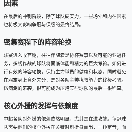
因素
在最后的冲刺阶段，除了球队硬实力，一些场外和内在因素
也将极大影响争冠与保级的最终结局。
密集赛程下的阵容轮换
联赛进入收官期，往往伴随着足协杯赛事以及可能的亚冠任
务，多线作战的球队将面临体能和精力的巨大考验。如何进
行有效的阵容轮换，保持主力球员的健康和状态，同时避免
在弱旅身上意外失分，是对各队主帅执教能力的终极考验。
伤病潮的来袭，很可能成为压垮某些球队的最后一根稻草。
核心外援的发挥与依赖度
中超各队对外援的依赖依然明显，尤其是在进攻端。争冠球
队需要他们的核心外援在关键时刻挺身而出，一锤定音；而