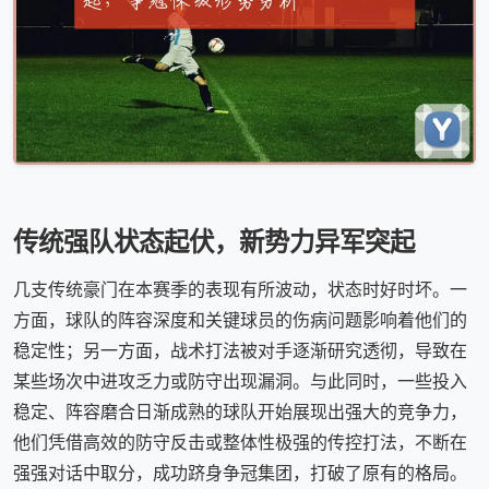
传统强队状态起伏，新势力异军突起
几支传统豪门在本赛季的表现有所波动，状态时好时坏。一
方面，球队的阵容深度和关键球员的伤病问题影响着他们的
稳定性；另一方面，战术打法被对手逐渐研究透彻，导致在
某些场次中进攻乏力或防守出现漏洞。与此同时，一些投入
稳定、阵容磨合日渐成熟的球队开始展现出强大的竞争力，
他们凭借高效的防守反击或整体性极强的传控打法，不断在
强强对话中取分，成功跻身争冠集团，打破了原有的格局。