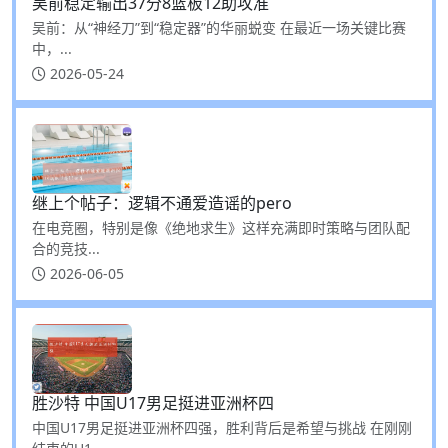
吴前稳定输出37分8篮板12助攻准
吴前：从“神经刀”到“稳定器”的华丽蜕变 在最近一场关键比赛
中，...
2026-05-24
继上个帖子：逻辑不通爱造谣的pero
在电竞圈，特别是像《绝地求生》这样充满即时策略与团队配
合的竞技...
2026-06-05
胜沙特 中国U17男足挺进亚洲杯四
中国U17男足挺进亚洲杯四强，胜利背后是希望与挑战 在刚刚